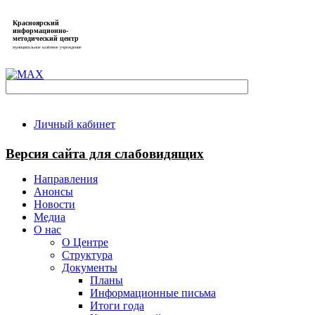
Красноярский
информационно-
методический центр
муниципальное казённое учреждение
Личный кабинет
Версия сайта для слабовидящих
Направления
Анонсы
Новости
Медиа
О нас
О Центре
Структура
Документы
Планы
Информационные письма
Итоги года