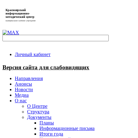
Красноярский
информационно-
методический центр
муниципальное казённое учреждение
Личный кабинет
Версия сайта для слабовидящих
Направления
Анонсы
Новости
Медиа
О нас
О Центре
Структура
Документы
Планы
Информационные письма
Итоги года