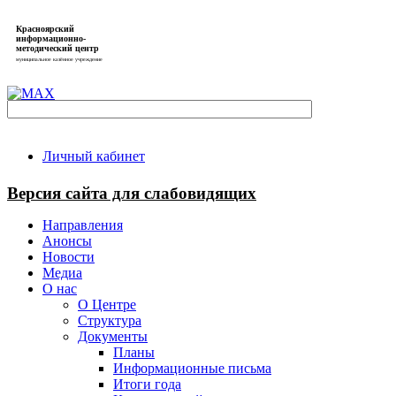
Красноярский
информационно-
методический центр
муниципальное казённое учреждение
Личный кабинет
Версия сайта для слабовидящих
Направления
Анонсы
Новости
Медиа
О нас
О Центре
Структура
Документы
Планы
Информационные письма
Итоги года