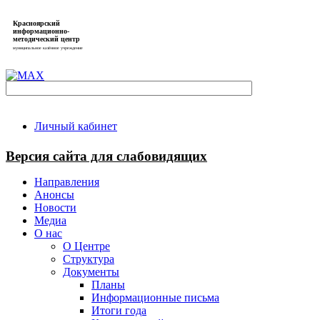
Красноярский
информационно-
методический центр
муниципальное казённое учреждение
Личный кабинет
Версия сайта для слабовидящих
Направления
Анонсы
Новости
Медиа
О нас
О Центре
Структура
Документы
Планы
Информационные письма
Итоги года