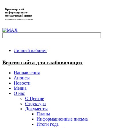
Красноярский
информационно-
методический центр
муниципальное казённое учреждение
Личный кабинет
Версия сайта для слабовидящих
Направления
Анонсы
Новости
Медиа
О нас
О Центре
Структура
Документы
Планы
Информационные письма
Итоги года