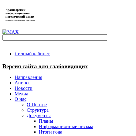
Красноярский
информационно-
методический центр
муниципальное казённое учреждение
Личный кабинет
Версия сайта для слабовидящих
Направления
Анонсы
Новости
Медиа
О нас
О Центре
Структура
Документы
Планы
Информационные письма
Итоги года