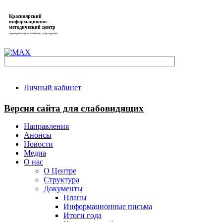
Красноярский
информационно-
методический центр
муниципальное казённое учреждение
Личный кабинет
Версия сайта для слабовидящих
Направления
Анонсы
Новости
Медиа
О нас
О Центре
Структура
Документы
Планы
Информационные письма
Итоги года