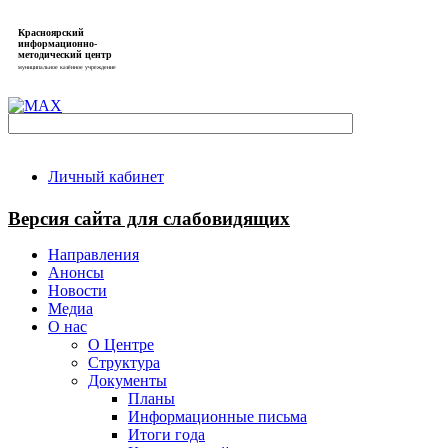
Красноярский
информационно-
методический центр
муниципальное казённое учреждение
Личный кабинет
Версия сайта для слабовидящих
Направления
Анонсы
Новости
Медиа
О нас
О Центре
Структура
Документы
Планы
Информационные письма
Итоги года