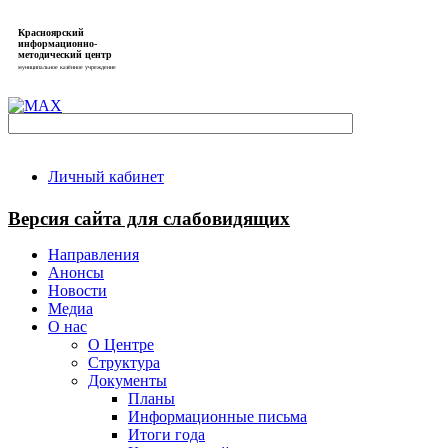
Красноярский
информационно-
методический центр
муниципальное казённое учреждение
Личный кабинет
Версия сайта для слабовидящих
Направления
Анонсы
Новости
Медиа
О нас
О Центре
Структура
Документы
Планы
Информационные письма
Итоги года