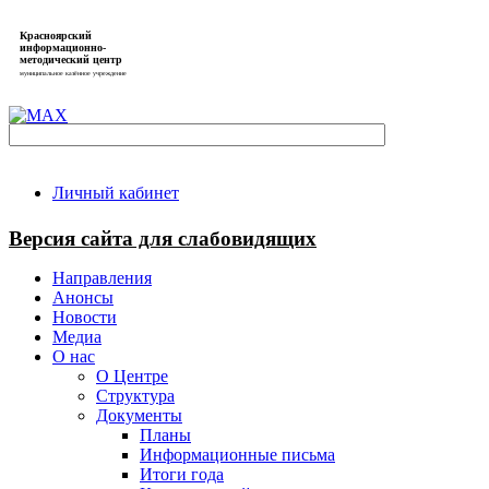
Красноярский
информационно-
методический центр
муниципальное казённое учреждение
Личный кабинет
Версия сайта для слабовидящих
Направления
Анонсы
Новости
Медиа
О нас
О Центре
Структура
Документы
Планы
Информационные письма
Итоги года