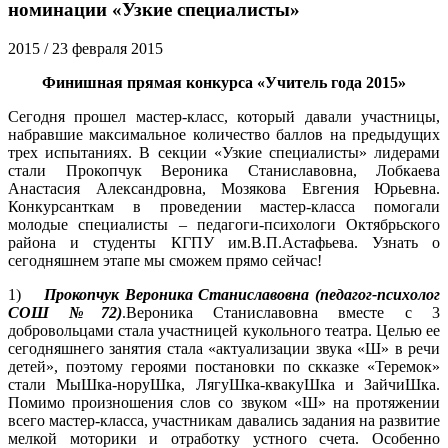
номинации «Узкие специалисты»
2015
/ 23 февраля 2015
Финишная прямая конкурса «Учитель года 2015»
Сегодня прошел мастер-класс, который давали участницы,
набравшие максимальное количество баллов на предыдущих
трех испытаниях. В секции «Узкие специалисты» лидерами
стали Прокопчук Вероника Станиславовна, Лобкаева
Анастасия Александровна, Мозякова Евгения Юрьевна.
Конкурсанткам в проведении мастер-класса помогали
молодые специалисты – педагоги-психологи Октябрьского
района и студенты КГПУ им.В.П.Астафьева. Узнать о
сегодняшнем этапе мы сможем прямо сейчас!
1)
Прокопчук Вероника Станиславовна (педагог-психолог
СОШ №72)
.Вероника Станиславовна вместе с 3
добровольцами стала участницей кукольного театра. Целью ее
сегодняшнего занятия стала «актуализации звука «Ш» в речи
детей», поэтому героями постановки по скказке «Теремок»
стали МыШка-норуШка, ЛягуШка-квакуШка и ЗайчиШка.
Помимо произношения слов со звуком «Ш» на протяжении
всего мастер-класса, участникам давались задания на развитие
мелкой моторики и отработку устного счета. Особенно