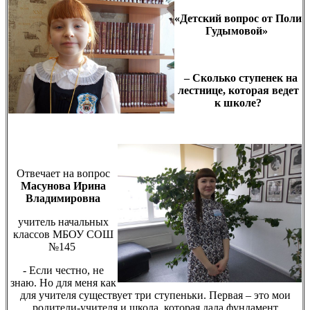
«
Детский вопрос от Поли
Гудымовой»
– Сколько ступенек на
лестнице, которая ведет
к школе?
Отвечает на вопрос
Масунова Ирина
Владимировна
учитель начальных
классов МБОУ СОШ
№145
- Если честно, не
знаю. Но для меня как
для учителя существует три ступеньки. Первая – это мои
родители-учителя и школа, которая дала фундамент