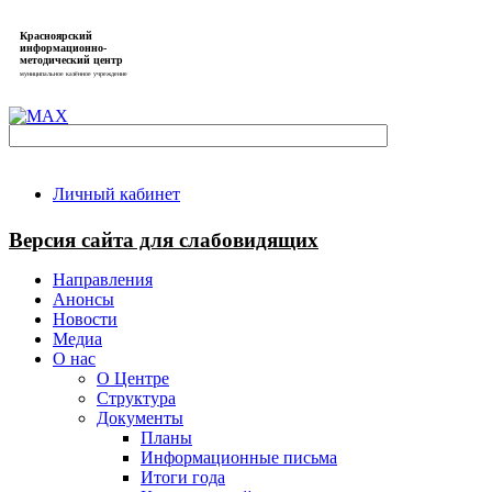
Красноярский
информационно-
методический центр
муниципальное казённое учреждение
Личный кабинет
Версия сайта для слабовидящих
Направления
Анонсы
Новости
Медиа
О нас
О Центре
Структура
Документы
Планы
Информационные письма
Итоги года