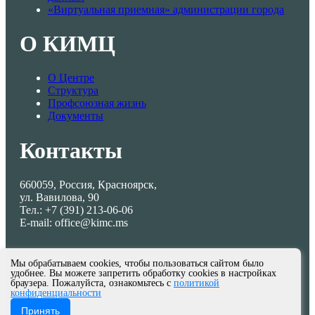
«Виртуальная приемная» администрации города
О КИМЦ
О Центре
Структура
Профсоюзная жизнь
Документы
Контакты
660059, Россия, Красноярск,
ул. Вавилова, 90
Тел.: +7 (391) 213-06-06
E-mail: office@kimc.ms
Мы обрабатываем cookies, чтобы пользоваться сайтом было
удобнее. Вы можете запретить обработку cookies в настройках
браузера. Пожалуйста, ознакомьтесь с
политикой
конфиденциальности
© МКУ КИМЦ 2013-2026
Принять