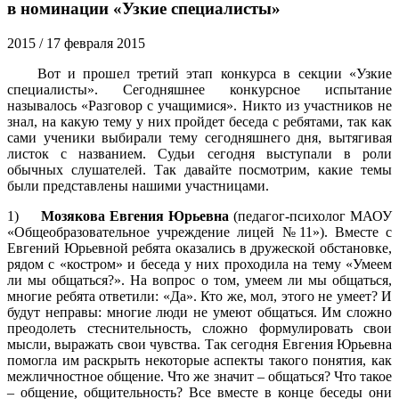
в номинации «Узкие специалисты»
2015
/ 17 февраля 2015
Вот и прошел третий этап конкурса в секции «Узкие
специалисты». Сегодняшнее конкурсное испытание
называлось «Разговор с учащимися». Никто из участников не
знал, на какую тему у них пройдет беседа с ребятами, так как
сами ученики выбирали тему сегодняшнего дня, вытягивая
листок с названием. Судьи сегодня выступали в роли
обычных слушателей. Так давайте посмотрим, какие темы
были представлены нашими участницами.
1)
Мозякова Евгения Юрьевна
(педагог-психолог МАОУ
«Общеобразовательное учреждение лицей №11»). Вместе с
Евгений Юрьевной ребята оказались в дружеской обстановке,
рядом с «костром» и беседа у них проходила на тему «Умеем
ли мы общаться?». На вопрос о том, умеем ли мы общаться,
многие ребята ответили: «Да». Кто же, мол, этого не умеет? И
будут неправы: многие люди не умеют общаться. Им сложно
преодолеть стеснительность, сложно формулировать свои
мысли, выражать свои чувства. Так сегодня Евгения Юрьевна
помогла им раскрыть некоторые аспекты такого понятия, как
межличностное общение. Что же значит – общаться? Что такое
– общение, общительность? Все вместе в конце беседы они