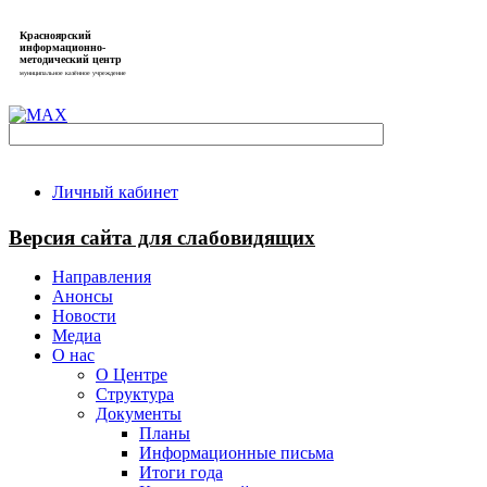
Красноярский
информационно-
методический центр
муниципальное казённое учреждение
Личный кабинет
Версия сайта для слабовидящих
Направления
Анонсы
Новости
Медиа
О нас
О Центре
Структура
Документы
Планы
Информационные письма
Итоги года