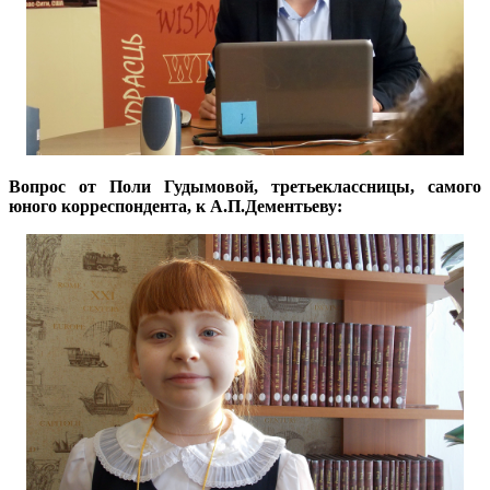
Вопрос от Поли Г
удымовой, третьеклассницы, самого
юного ко
рреспондента, к А.П.Дементьеву: