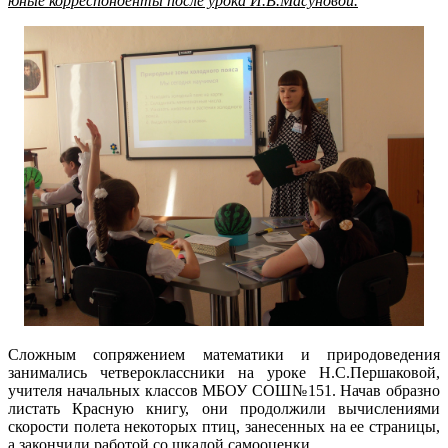
юные корреспонденты после урока И.В.Масуновой.
Сложным сопряжением математики и природоведения
занимались четвероклассники на уроке Н.С.Першаковой,
учителя начальных классов МБОУ СОШ№151. Начав образно
листать Красную книгу, они продолжили вычислениями
скорости полета некоторых птиц, занесенных на ее страницы,
а закончили работой со шкалой самооценки.