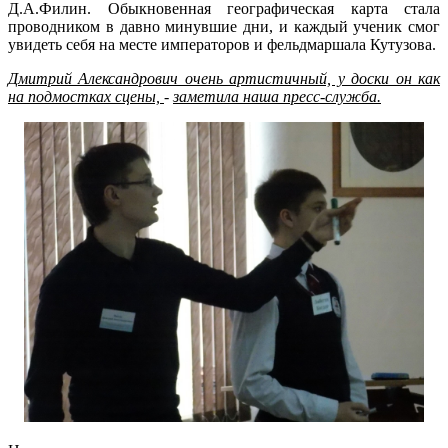
Д.А.Филин. Обыкновенная географическая карта стала
проводником в давно минувшие дни, и каждый ученик смог
увидеть себя на месте императоров и фельдмаршала Кутузова.
Дмитрий Александрович очень артистичный, у доски он как
на подмостках сцены,
-
заметила наша пресс-служба.