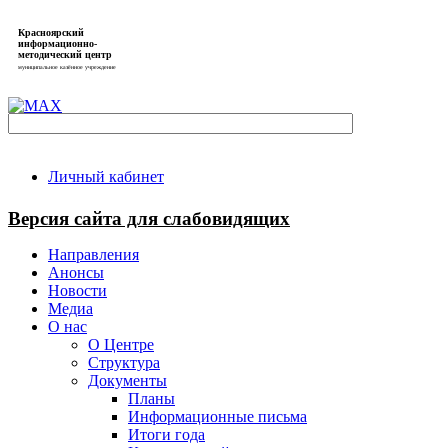
Красноярский
информационно-
методический центр
муниципальное казённое учреждение
Личный кабинет
Версия сайта для слабовидящих
Направления
Анонсы
Новости
Медиа
О нас
О Центре
Структура
Документы
Планы
Информационные письма
Итоги года