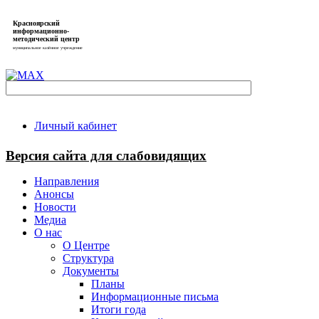
Красноярский
информационно-
методический центр
муниципальное казённое учреждение
Личный кабинет
Версия сайта для слабовидящих
Направления
Анонсы
Новости
Медиа
О нас
О Центре
Структура
Документы
Планы
Информационные письма
Итоги года