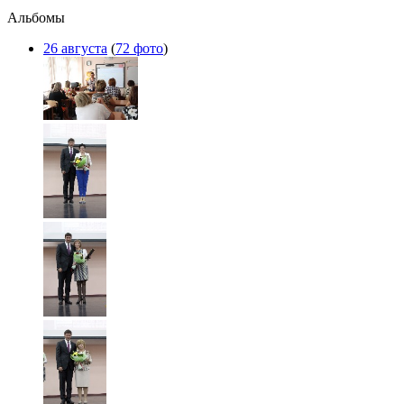
Альбомы
26 августа
(
72 фото
)