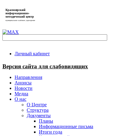
Красноярский
информационно-
методический центр
муниципальное казённое учреждение
Личный кабинет
Версия сайта для слабовидящих
Направления
Анонсы
Новости
Медиа
О нас
О Центре
Структура
Документы
Планы
Информационные письма
Итоги года