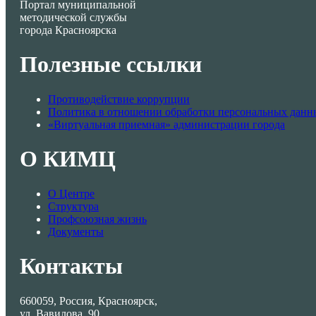
Портал муниципальной
методической службы
города Красноярска
Полезные ссылки
Противодействие коррупции
Политика в отношении обработки персональных данн
«Виртуальная приемная» администрации города
О КИМЦ
О Центре
Структура
Профсоюзная жизнь
Документы
Контакты
660059, Россия, Красноярск,
ул. Вавилова, 90