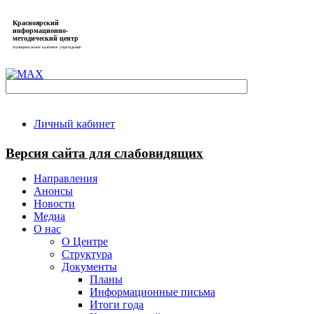
Красноярский
информационно-
методический центр
муниципальное казённое учреждение
Личный кабинет
Версия сайта для слабовидящих
Направления
Анонсы
Новости
Медиа
О нас
О Центре
Структура
Документы
Планы
Информационные письма
Итоги года