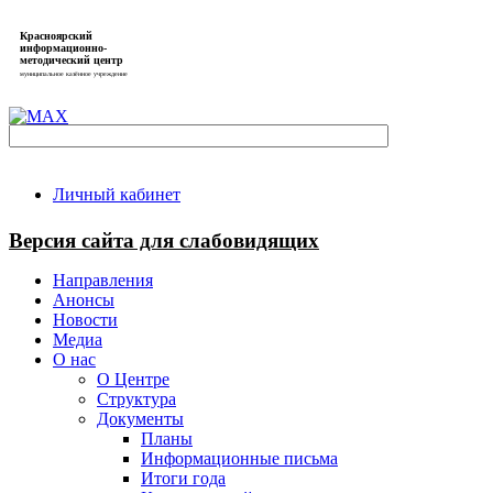
Красноярский
информационно-
методический центр
муниципальное казённое учреждение
Личный кабинет
Версия сайта для слабовидящих
Направления
Анонсы
Новости
Медиа
О нас
О Центре
Структура
Документы
Планы
Информационные письма
Итоги года