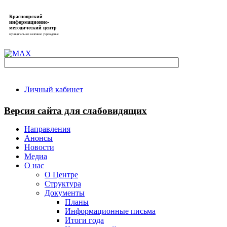
Красноярский
информационно-
методический центр
муниципальное казённое учреждение
Личный кабинет
Версия сайта для слабовидящих
Направления
Анонсы
Новости
Медиа
О нас
О Центре
Структура
Документы
Планы
Информационные письма
Итоги года