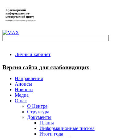
Красноярский
информационно-
методический центр
муниципальное казённое учреждение
Личный кабинет
Версия сайта для слабовидящих
Направления
Анонсы
Новости
Медиа
О нас
О Центре
Структура
Документы
Планы
Информационные письма
Итоги года