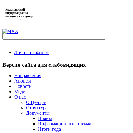
Красноярский
информационно-
методический центр
муниципальное казённое учреждение
Личный кабинет
Версия сайта для слабовидящих
Направления
Анонсы
Новости
Медиа
О нас
О Центре
Структура
Документы
Планы
Информационные письма
Итоги года