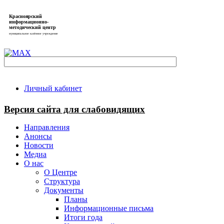
Красноярский
информационно-
методический центр
муниципальное казённое учреждение
Личный кабинет
Версия сайта для слабовидящих
Направления
Анонсы
Новости
Медиа
О нас
О Центре
Структура
Документы
Планы
Информационные письма
Итоги года