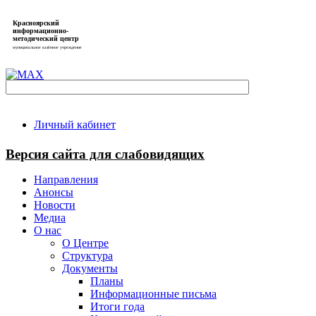
Красноярский
информационно-
методический центр
муниципальное казённое учреждение
Личный кабинет
Версия сайта для слабовидящих
Направления
Анонсы
Новости
Медиа
О нас
О Центре
Структура
Документы
Планы
Информационные письма
Итоги года