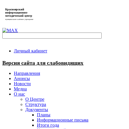
Красноярский
информационно-
методический центр
муниципальное казённое учреждение
Личный кабинет
Версия сайта для слабовидящих
Направления
Анонсы
Новости
Медиа
О нас
О Центре
Структура
Документы
Планы
Информационные письма
Итоги года