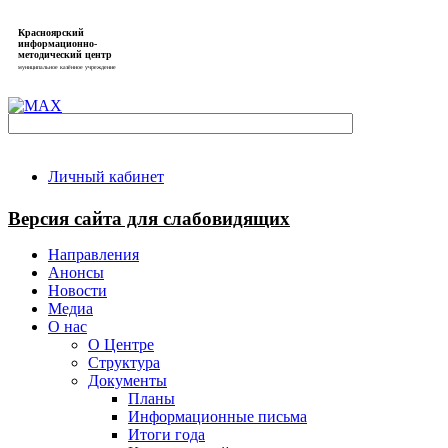
Красноярский
информационно-
методический центр
муниципальное казённое учреждение
Личный кабинет
Версия сайта для слабовидящих
Направления
Анонсы
Новости
Медиа
О нас
О Центре
Структура
Документы
Планы
Информационные письма
Итоги года