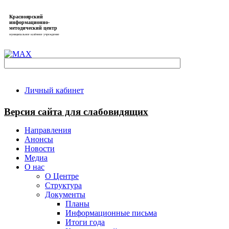
Красноярский
информационно-
методический центр
муниципальное казённое учреждение
Личный кабинет
Версия сайта для слабовидящих
Направления
Анонсы
Новости
Медиа
О нас
О Центре
Структура
Документы
Планы
Информационные письма
Итоги года