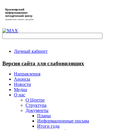
Красноярский
информационно-
методический центр
муниципальное казённое учреждение
Личный кабинет
Версия сайта для слабовидящих
Направления
Анонсы
Новости
Медиа
О нас
О Центре
Структура
Документы
Планы
Информационные письма
Итоги года