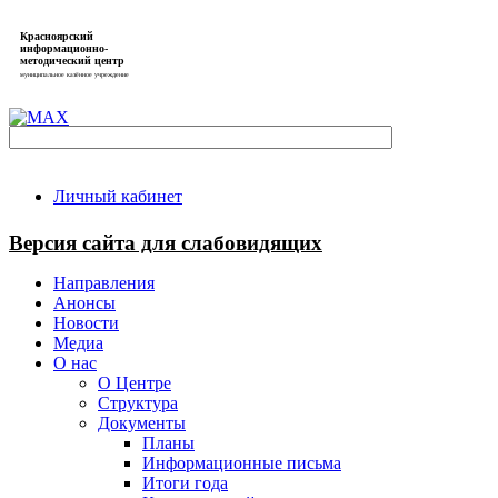
Красноярский
информационно-
методический центр
муниципальное казённое учреждение
Личный кабинет
Версия сайта для слабовидящих
Направления
Анонсы
Новости
Медиа
О нас
О Центре
Структура
Документы
Планы
Информационные письма
Итоги года