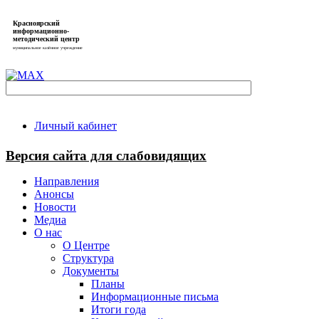
Красноярский
информационно-
методический центр
муниципальное казённое учреждение
Личный кабинет
Версия сайта для слабовидящих
Направления
Анонсы
Новости
Медиа
О нас
О Центре
Структура
Документы
Планы
Информационные письма
Итоги года