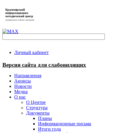
Красноярский
информационно-
методический центр
муниципальное казённое учреждение
Личный кабинет
Версия сайта для слабовидящих
Направления
Анонсы
Новости
Медиа
О нас
О Центре
Структура
Документы
Планы
Информационные письма
Итоги года