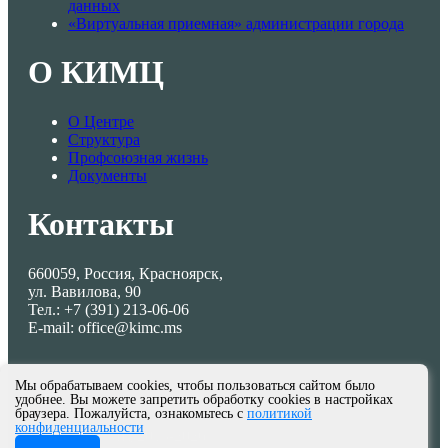
данных
«Виртуальная приемная» администрации города
О КИМЦ
О Центре
Структура
Профсоюзная жизнь
Документы
Контакты
660059, Россия, Красноярск,
ул. Вавилова, 90
Тел.: +7 (391) 213-06-06
E-mail: office@kimc.ms
Мы обрабатываем cookies, чтобы пользоваться сайтом было
удобнее. Вы можете запретить обработку cookies в настройках
браузера. Пожалуйста, ознакомьтесь с
политикой
конфиденциальности
© МКУ КИМЦ 2013-2026