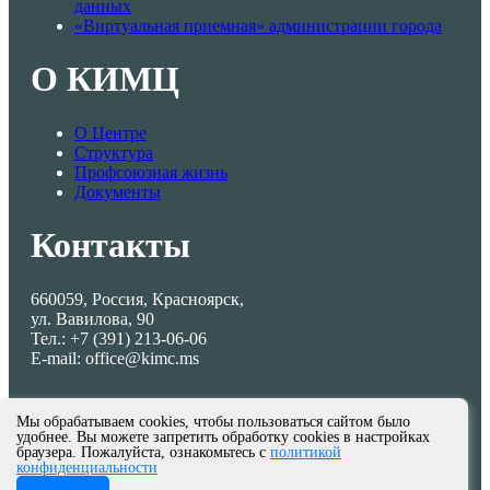
данных
«Виртуальная приемная» администрации города
О КИМЦ
О Центре
Структура
Профсоюзная жизнь
Документы
Контакты
660059, Россия, Красноярск,
ул. Вавилова, 90
Тел.: +7 (391) 213-06-06
E-mail: office@kimc.ms
Мы обрабатываем cookies, чтобы пользоваться сайтом было
удобнее. Вы можете запретить обработку cookies в настройках
браузера. Пожалуйста, ознакомьтесь с
политикой
конфиденциальности
© МКУ КИМЦ 2013-2026