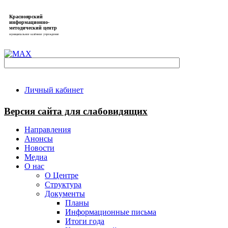
Красноярский
информационно-
методический центр
муниципальное казённое учреждение
Личный кабинет
Версия сайта для слабовидящих
Направления
Анонсы
Новости
Медиа
О нас
О Центре
Структура
Документы
Планы
Информационные письма
Итоги года