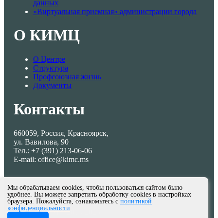
данных
«Виртуальная приемная» администрации города
О КИМЦ
О Центре
Структура
Профсоюзная жизнь
Документы
Контакты
660059, Россия, Красноярск,
ул. Вавилова, 90
Тел.: +7 (391) 213-06-06
E-mail: office@kimc.ms
Мы обрабатываем cookies, чтобы пользоваться сайтом было
удобнее. Вы можете запретить обработку cookies в настройках
браузера. Пожалуйста, ознакомьтесь с
политикой
конфиденциальности
© МКУ КИМЦ 2013-2026