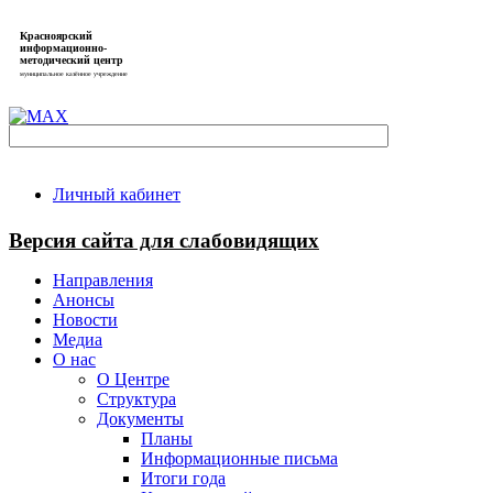
Красноярский
информационно-
методический центр
муниципальное казённое учреждение
Личный кабинет
Версия сайта для слабовидящих
Направления
Анонсы
Новости
Медиа
О нас
О Центре
Структура
Документы
Планы
Информационные письма
Итоги года