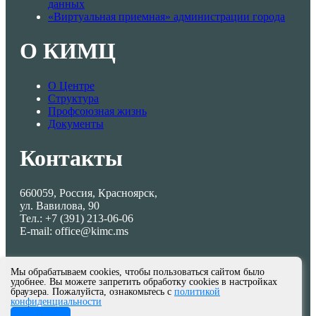
данных
«Виртуальная приемная» администрации города
О КИМЦ
О Центре
Структура
Профсоюзная жизнь
Документы
Контакты
660059, Россия, Красноярск,
ул. Вавилова, 90
Тел.: +7 (391) 213-06-06
E-mail: office@kimc.ms
Мы обрабатываем cookies, чтобы пользоваться сайтом было
удобнее. Вы можете запретить обработку cookies в настройках
браузера. Пожалуйста, ознакомьтесь с
политикой
конфиденциальности
© МКУ КИМЦ 2013-2026