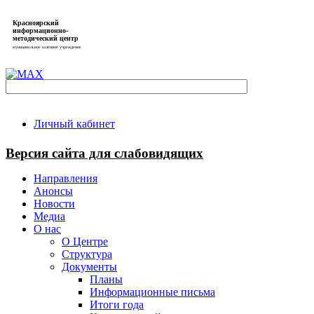
Красноярский
информационно-
методический центр
муниципальное казённое учреждение
Личный кабинет
Версия сайта для слабовидящих
Направления
Анонсы
Новости
Медиа
О нас
О Центре
Структура
Документы
Планы
Информационные письма
Итоги года