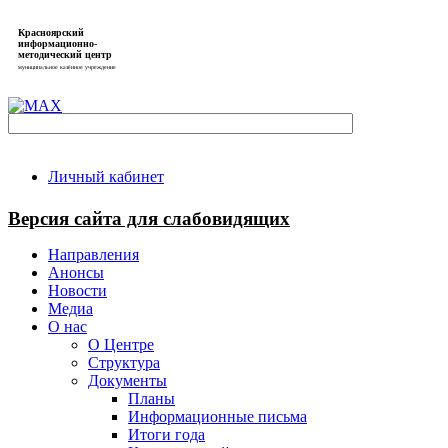
Красноярский
информационно-
методический центр
муниципальное казённое учреждение
Личный кабинет
Версия сайта для слабовидящих
Направления
Анонсы
Новости
Медиа
О нас
О Центре
Структура
Документы
Планы
Информационные письма
Итоги года