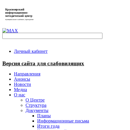
Красноярский
информационно-
методический центр
муниципальное казённое учреждение
Личный кабинет
Версия сайта для слабовидящих
Направления
Анонсы
Новости
Медиа
О нас
О Центре
Структура
Документы
Планы
Информационные письма
Итоги года