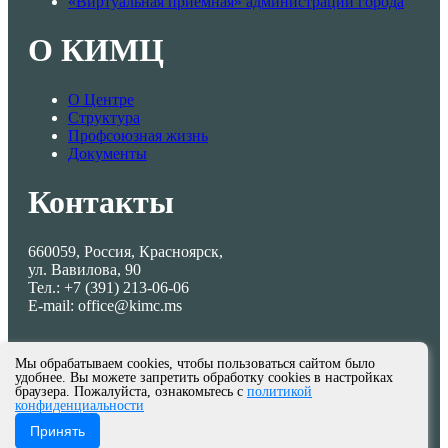
«Виртуальная приемная» администрации города
О КИМЦ
О Центре
Структура
Профсоюзная жизнь
Документы
Контакты
660059, Россия, Красноярск,
ул. Вавилова, 90
Тел.: +7 (391) 213-06-06
E-mail: office@kimc.ms
Мы обрабатываем cookies, чтобы пользоваться сайтом было
удобнее. Вы можете запретить обработку cookies в настройках
браузера. Пожалуйста, ознакомьтесь с
политикой
конфиденциальности
© МКУ КИМЦ 2013-2026
Принять