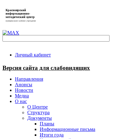
Красноярский
информационно-
методический центр
муниципальное казённое учреждение
Личный кабинет
Версия сайта для слабовидящих
Направления
Анонсы
Новости
Медиа
О нас
О Центре
Структура
Документы
Планы
Информационные письма
Итоги года