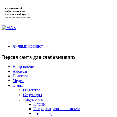
Красноярский
информационно-
методический центр
муниципальное казённое учреждение
Личный кабинет
Версия сайта для слабовидящих
Направления
Анонсы
Новости
Медиа
О нас
О Центре
Структура
Документы
Планы
Информационные письма
Итоги года