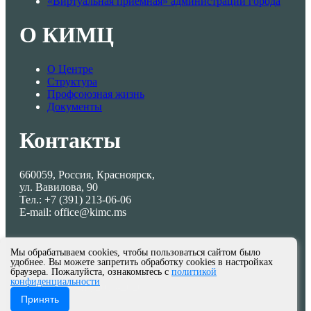
«Виртуальная приемная» администрации города
О КИМЦ
О Центре
Структура
Профсоюзная жизнь
Документы
Контакты
660059, Россия, Красноярск,
ул. Вавилова, 90
Тел.: +7 (391) 213-06-06
E-mail: office@kimc.ms
Мы обрабатываем cookies, чтобы пользоваться сайтом было
удобнее. Вы можете запретить обработку cookies в настройках
браузера. Пожалуйста, ознакомьтесь с
политикой
конфиденциальности
© МКУ КИМЦ 2013-2026
Принять