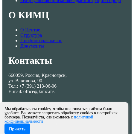
«Виртуальная приемная» администрации города
О КИМЦ
О Центре
Структура
Профсоюзная жизнь
Документы
Контакты
660059, Россия, Красноярск,
ул. Вавилова, 90
Тел.: +7 (391) 213-06-06
E-mail: office@kimc.ms
Мы обрабатываем cookies, чтобы пользоваться сайтом было
удобнее. Вы можете запретить обработку cookies в настройках
браузера. Пожалуйста, ознакомьтесь с
политикой
конфиденциальности
© МКУ КИМЦ 2013-2026
Принять