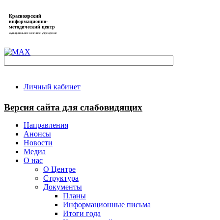
Красноярский
информационно-
методический центр
муниципальное казённое учреждение
Личный кабинет
Версия сайта для слабовидящих
Направления
Анонсы
Новости
Медиа
О нас
О Центре
Структура
Документы
Планы
Информационные письма
Итоги года