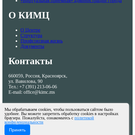
«Виртуальная приемная» администрации города
О КИМЦ
О Центре
Структура
Профсоюзная жизнь
Документы
Контакты
660059, Россия, Красноярск,
ул. Вавилова, 90
Тел.: +7 (391) 213-06-06
E-mail: office@kimc.ms
Мы обрабатываем cookies, чтобы пользоваться сайтом было
удобнее. Вы можете запретить обработку cookies в настройках
браузера. Пожалуйста, ознакомьтесь с
политикой
конфиденциальности
© МКУ КИМЦ 2013-2026
Принять