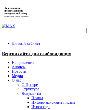
Красноярский
информационно-
методический центр
муниципальное казённое учреждение
Личный кабинет
Версия сайта для слабовидящих
Направления
Анонсы
Новости
Медиа
О нас
О Центре
Структура
Документы
Планы
Информационные письма
Итоги года