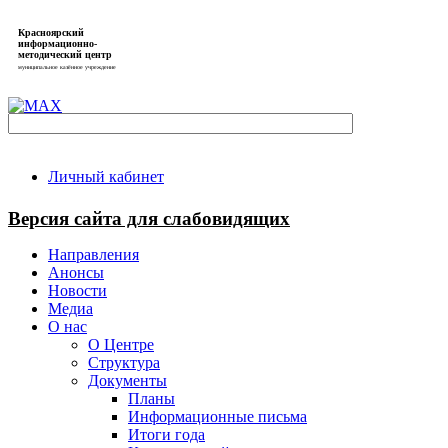
Красноярский
информационно-
методический центр
муниципальное казённое учреждение
Личный кабинет
Версия сайта для слабовидящих
Направления
Анонсы
Новости
Медиа
О нас
О Центре
Структура
Документы
Планы
Информационные письма
Итоги года