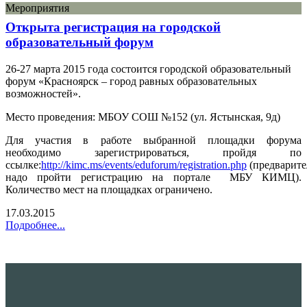
Мероприятия
Открыта регистрация на городской
образовательный форум
26-27 марта 2015 года состоится городской образовательный
форум «Красноярск – город равных образовательных
возможностей».
Место проведения: МБОУ СОШ №152 (ул. Ястынская, 9д)
Для участия в работе выбранной площадки форума
необходимо зарегистрироваться, пройдя по
ссылке:
http://kimc.ms/events/eduforum/registration.php
(предварите
надо пройти регистрацию на портале МБУ КИМЦ).
Количество мест на площадках ограничено.
17.03.2015
Подробнее...