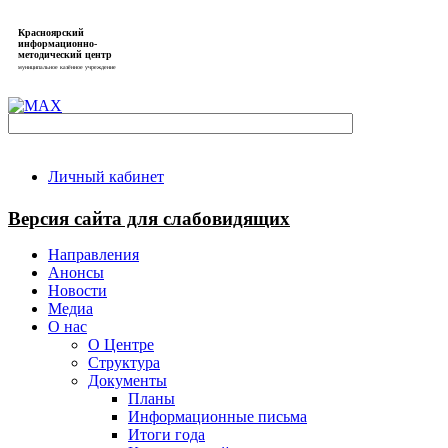
Красноярский
информационно-
методический центр
муниципальное казённое учреждение
Личный кабинет
Версия сайта для слабовидящих
Направления
Анонсы
Новости
Медиа
О нас
О Центре
Структура
Документы
Планы
Информационные письма
Итоги года