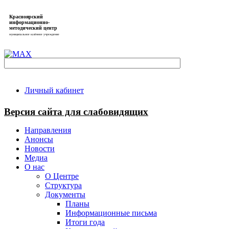
Красноярский
информационно-
методический центр
муниципальное казённое учреждение
Личный кабинет
Версия сайта для слабовидящих
Направления
Анонсы
Новости
Медиа
О нас
О Центре
Структура
Документы
Планы
Информационные письма
Итоги года