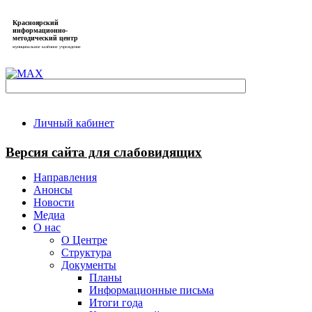
Красноярский
информационно-
методический центр
муниципальное казённое учреждение
Личный кабинет
Версия сайта для слабовидящих
Направления
Анонсы
Новости
Медиа
О нас
О Центре
Структура
Документы
Планы
Информационные письма
Итоги года