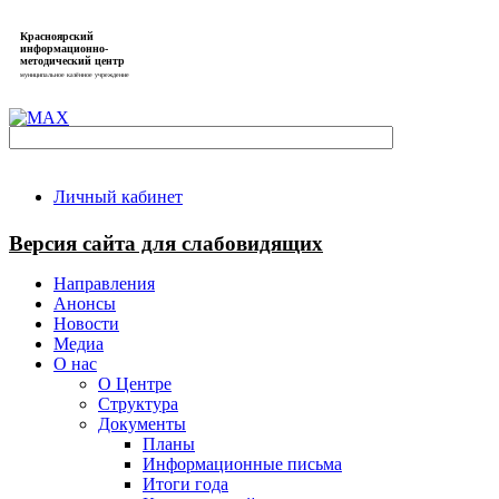
Красноярский
информационно-
методический центр
муниципальное казённое учреждение
Личный кабинет
Версия сайта для слабовидящих
Направления
Анонсы
Новости
Медиа
О нас
О Центре
Структура
Документы
Планы
Информационные письма
Итоги года