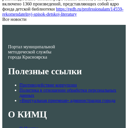
включено 1360 произведений, представляющих собой ядро
фонда детской библиотеки
https://rgdb.ru/professionalam/14559-
rekomendatelnyj-spisok-detskoj-literatury
Все новости
Портал муниципальной
методической службы
города Красноярска
Полезные ссылки
Противодействие коррупции
Политика в отношении обработки персональных
данных
«Виртуальная приемная» администрации города
О КИМЦ