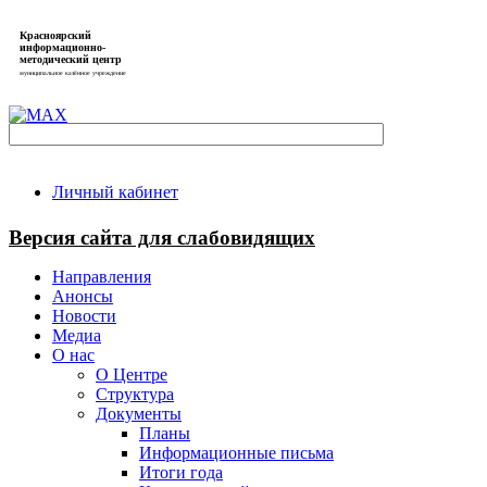
Красноярский
информационно-
методический центр
муниципальное казённое учреждение
Личный кабинет
Версия сайта для слабовидящих
Направления
Анонсы
Новости
Медиа
О нас
О Центре
Структура
Документы
Планы
Информационные письма
Итоги года