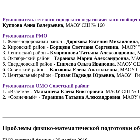
Руководитель сетевого городского педагогического сообщес
Купцова Анна Валерьевна
, МАОУ СШ № 160
Руководители РМО
1. Железнодорожный район -
Дорохова Евгения Михайловна
2. Кировский район -
Борщева Светлана Сергеевна
, МАОУ "
3. Ленинский район -
Куприянова Татьяна Александровна
, 
4. Октябрьский район -
Таранова Мария Александровна
, МА
5. Свердловский район -
Еничева Ольга Ивановна
, МАОУ СШ 
6. Советский район –
Касикова Елена Анатольевна
, МАОУ С
7. Центральный район -
Гризан Надежда Юрьевна
, МАОУ "Ги
Руководители ОМО Советский район:
1. «Взлетка» -
Малышева Елена Викторовна
МАОУ СШ № 1
2. «Солнечный» -
Таранина Татьяна Александровна
, МАОУ 
Проблемы физико-математической подготовки о