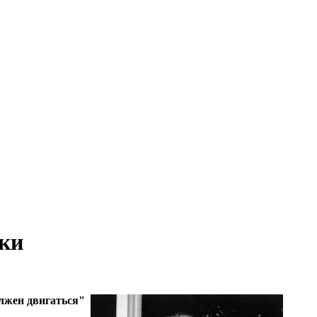
ики
олжен двигаться"