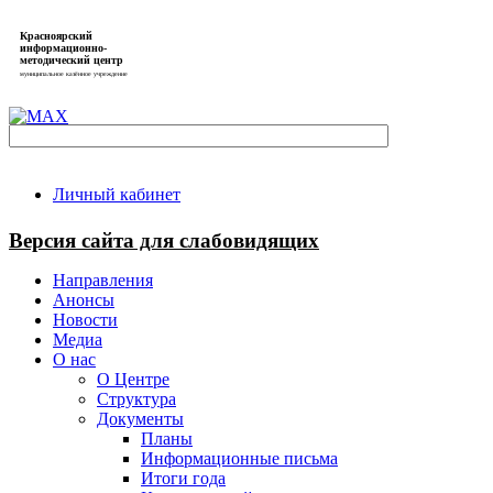
Красноярский
информационно-
методический центр
муниципальное казённое учреждение
Личный кабинет
Версия сайта для слабовидящих
Направления
Анонсы
Новости
Медиа
О нас
О Центре
Структура
Документы
Планы
Информационные письма
Итоги года