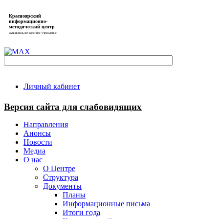
Красноярский
информационно-
методический центр
муниципальное казённое учреждение
Личный кабинет
Версия сайта для слабовидящих
Направления
Анонсы
Новости
Медиа
О нас
О Центре
Структура
Документы
Планы
Информационные письма
Итоги года