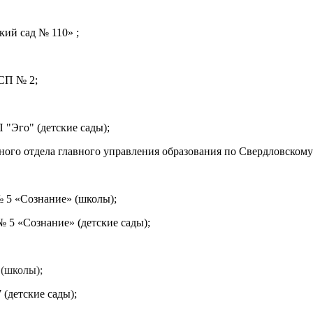
ий сад № 110» ;
СП № 2;
"Эго" (детские сады);
ного отдела главного управления образования по Свердловско
 5 «Сознание» (школы);
5 «Сознание» (детские сады);
(школы);
(детские сады);