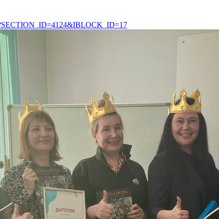
n.php?SECTION_ID=4124&IBLOCK_ID=17