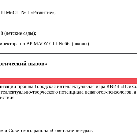
 ЦППМиСП № 1 «Развитие»;
 (детские сады);
ь директора по ВР МАОУ СШ № 66 (школы).
огический вызов»
анизаций прошла Городская интеллектуальная игра КВИЗ «Психо
нтеллектуально-творческого потенциала педагогов-психологов, 
йствия.
» и Советского района «Советские звезды».