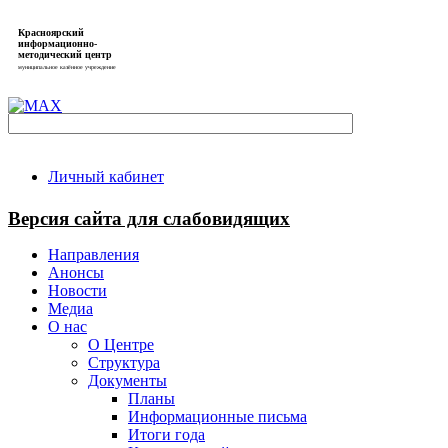
Красноярский
информационно-
методический центр
муниципальное казённое учреждение
Личный кабинет
Версия сайта для слабовидящих
Направления
Анонсы
Новости
Медиа
О нас
О Центре
Структура
Документы
Планы
Информационные письма
Итоги года